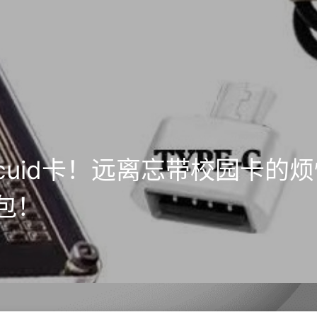
cuid卡！远离忘带校园卡的
包！